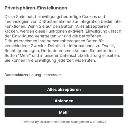
CI-Sky GmbH
Ballrechter Str. 11A
79219 Staufen
Öffnungszeiten
Montag - Freitag: 8 – 18 Uhr
​​Samstag: 8 – 16 Uhr
Termine nach Vereinbarung
Impressum
Datenschutz